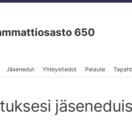
ammattiosasto 650
Jäsenedut
Yhteystiedot
Palaute
Tapah
uksesi jäseneduist