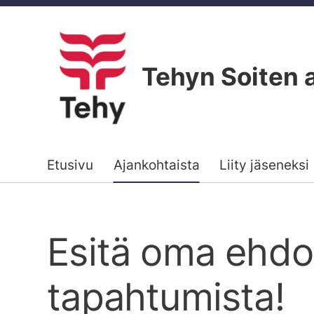
Siirry
sivun
sisältöön
Tehyn Soiten 
Etusivu
Ajankohtaista
Liity jäseneksi
Esitä oma ehdot
tapahtumista!