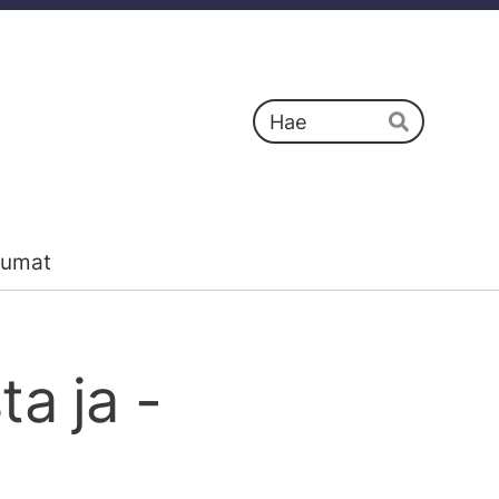
Haku
Hae
tumat
a ja -