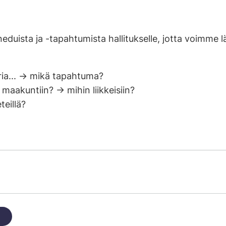
neduista ja -tapahtumista hallitukselle, jotta voimme 
uria... -> mikä tapahtuma?
 maakuntiin? -> mihin liikkeisiin?
teillä?