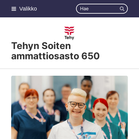
Siirry
Haku
Valikko
sivun
Hae
sisältöön
Tehyn Soiten
ammattiosasto 650