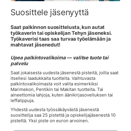
Suosittele jäsenyyttä
Saat palkinnon suosittelusta, kun autat
työkaverin tai opiskelijan Tehyn jäseneksi.
Työkaverisi taas saa turvaa työelämään ja
mahtavat jäsenedut!
Upea palkintovalikoima — valitse tuote tai
palvelu
Saat jokaisesta uudesta jäsenestä pisteitä, joilla saat
itsellesi laadukkaita tuotteita. Vaihtuvasta
palkintovalikoimasta voit valita esimerkiksi
Marimekon, Pentikin tai Makitan tuotteita. Tai
aineettomia lahjoja, kuten äänikirjasovelluksen tai
leffalippuja.
Yhdestä uudesta työssäkäyvästä jäsenestä
suosittelija saa 25 pistettä ja opiskelijajäsenestä 10
pistettä. Yksi piste on euron arvoinen.