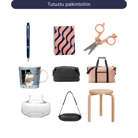
Tutustu palkintoihin