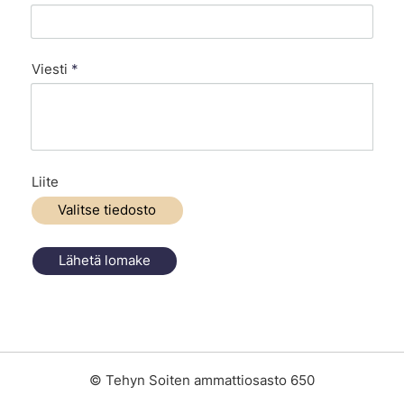
Viesti
*
Liite
Valitse tiedosto
Lähetä lomake
©
Tehyn Soiten ammattiosasto 650