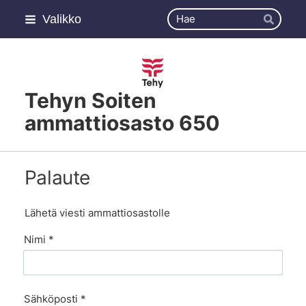
Siirry
Haku
Valikko
sivun
Hae
sisältöön
Tehyn Soiten
ammattiosasto 650
Palaute
Lähetä viesti ammattiosastolle
Nimi
*
Sähköposti
*