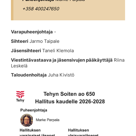
+358 400247650
Varapuheenjohtaja
-
Sihteeri
Jarmo Taipale
Jäsensihteeri
Taneli Klemola
Viestintävastaava ja jäsensivujen pääkäyttäjä
Riina
Leskelä
Taloudenhoitaja
Juha Kivistö