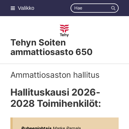
Siirry
Haku
Valikko
sivun
Hae
sisältöön
Tehyn Soiten
ammattiosasto 650
Ammattiosaston hallitus
Hallituskausi 2026-
2028 Toimihenkilöt:
Puheenjohtaja
Marke Parpala