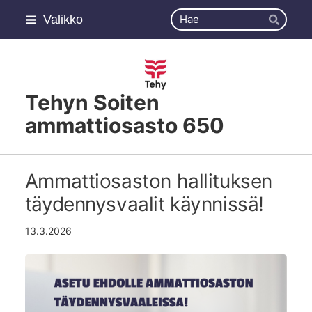
Siirry
Haku
Valikko
sivun
Hae
sisältöön
Tehyn Soiten
ammattiosasto 650
Ammattiosaston hallituksen
täydennysvaalit käynnissä!
13.3.2026