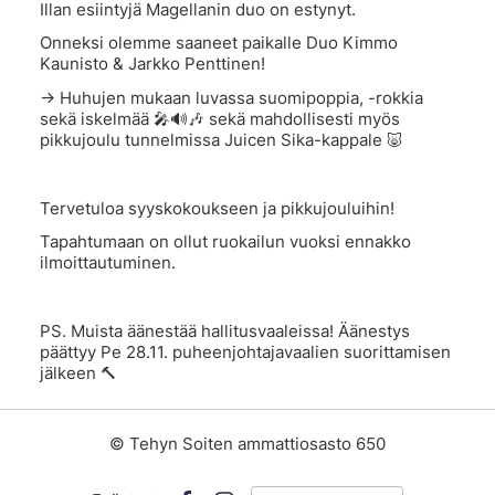
Illan esiintyjä Magellanin duo on estynyt.
Onneksi olemme saaneet paikalle Duo Kimmo
Kaunisto & Jarkko Penttinen!
-> Huhujen mukaan luvassa suomipoppia, -rokkia
sekä iskelmää 🎤🔊🎶 sekä mahdollisesti myös
pikkujoulu tunnelmissa Juicen Sika-kappale 🐷
Tervetuloa syyskokoukseen ja pikkujouluihin!
Tapahtumaan on ollut ruokailun vuoksi ennakko
ilmoittautuminen.
PS. Muista äänestää hallitusvaaleissa! Äänestys
päättyy Pe 28.11. puheenjohtajavaalien suorittamisen
jälkeen 🔨
©
Tehyn Soiten ammattiosasto 650