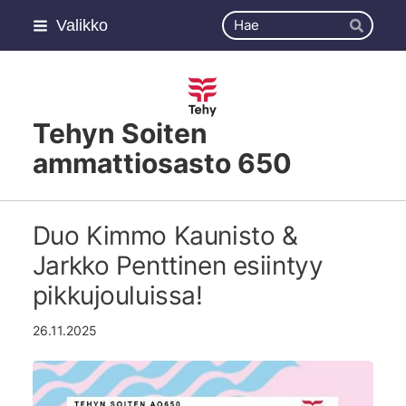
Siirry
Haku
Valikko
sivun
Hae
sisältöön
Tehyn Soiten
ammattiosasto 650
Duo Kimmo Kaunisto &
Jarkko Penttinen esiintyy
pikkujouluissa!
26.11.2025