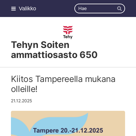
Siirry
Haku
Valikko
sivun
Hae
sisältöön
Tehyn Soiten
ammattiosasto 650
Kiitos Tampereella mukana
olleille!
21.12.2025