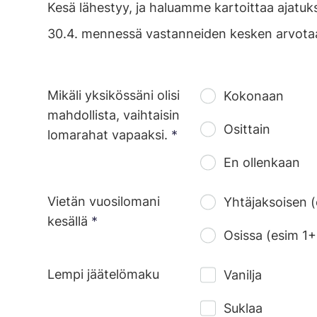
Kesä lähestyy, ja haluamme kartoittaa ajatuk
30.4. mennessä vastanneiden kesken arv
Mikäli yksikössäni olisi
Kokonaan
mahdollista, vaihtaisin
Osittain
lomarahat vapaaksi.
*
En ollenkaan
Vietän vuosilomani
Yhtäjaksoisen (
kesällä
*
Osissa (esim 1
Lempi jäätelömaku
Vanilja
Suklaa