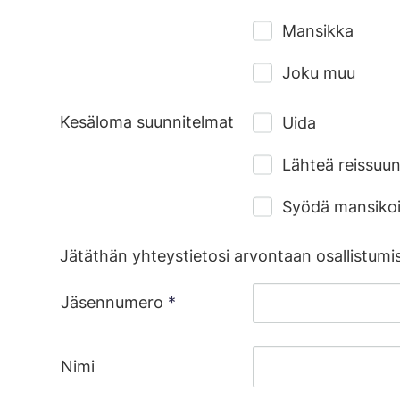
Mansikka
Joku muu
Kesäloma suunnitelmat
Uida
Lähteä reissuu
Syödä mansikoi
Jätäthän yhteystietosi arvontaan osallistumi
Jäsennumero
*
Nimi