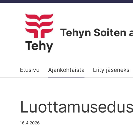
Siirry
sivun
sisältöön
Tehyn Soiten 
Etusivu
Ajankohtaista
Liity jäseneksi
Luottamusedust
16.4.2026