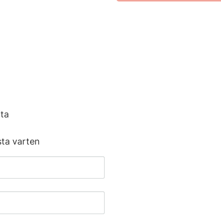
n
ta
sta varten