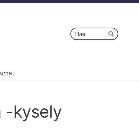
Haku
Hae
tumat
 -kysely