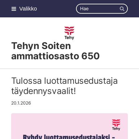
Siirry
Haku
Valikko
sivun
Hae
sisältöön
Tehyn Soiten
ammattiosasto 650
Tulossa luottamusedustaja
täydennysvaalit!
20.1.2026