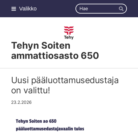
Siirry
Haku
Valikko
sivun
Hae
sisältöön
Tehyn Soiten
ammattiosasto 650
Uusi pääluottamusedustaja
on valittu!
23.2.2026